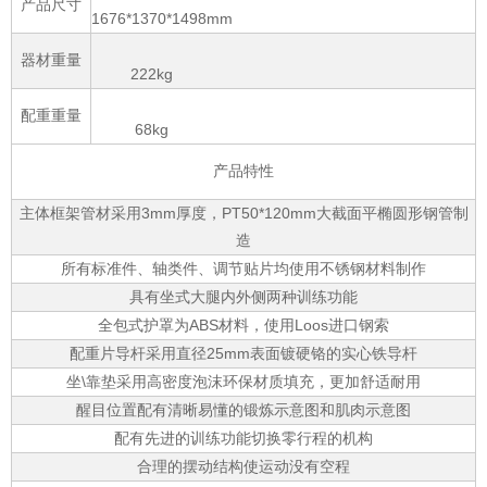
产品尺寸
1676*1370*1498mm
器材重量
222kg
配重重量
68kg
产品特性
主体框架管材采用3mm厚度，PT50*120mm大截面平椭圆形钢管制
造
所有标准件、轴类件、调节贴片均使用不锈钢材料制作
具有坐式大腿内外侧两种训练功能
全包式护罩为ABS材料，使用Loos进口钢索
配重片导杆采用直径25mm表面镀硬铬的实心铁导杆
坐\靠垫采用高密度泡沫环保材质填充，更加舒适耐用
醒目位置配有清晰易懂的锻炼示意图和肌肉示意图
配有先进的训练功能切换零行程的机构
合理的摆动结构使运动没有空程